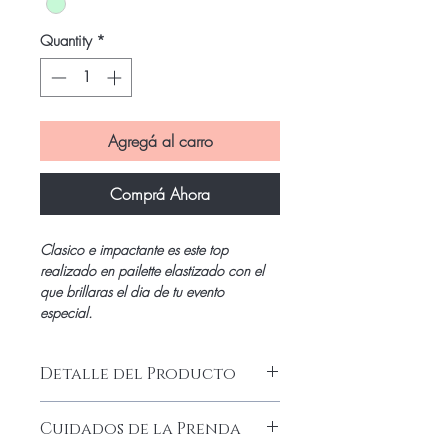
Quantity
*
Agregá al carro
Comprá Ahora
Clasico e impactante es este top
realizado en pailette elastizado con el
que brillaras el dia de tu evento
especial.
Detalle del Producto
Lujoso top estilo americano realizado en
Cuidados de la Prenda
pailette elastizado de alta