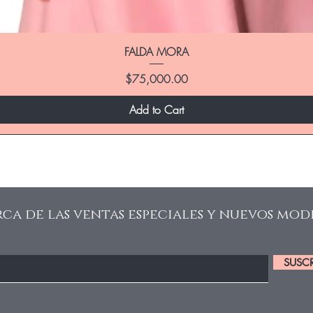
FALDA MORA
Price
$75,000.00
Add to Cart
ca de las ventas especiales y nuevos mod
SUSCR