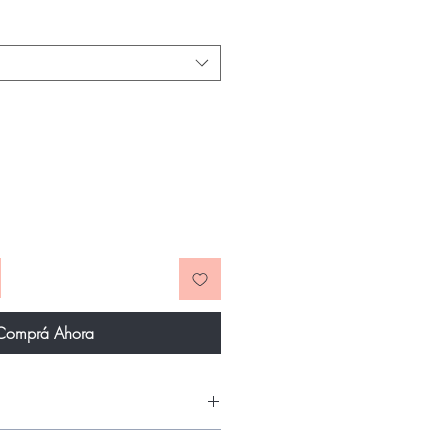
Comprá Ahora
la compuesto por dos piezas :Vestido