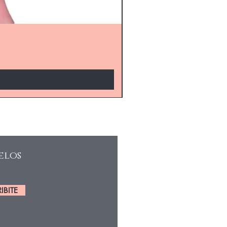
elos
IBITE