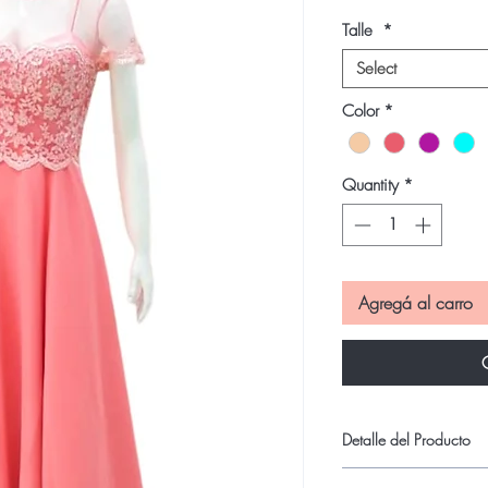
Talle
*
Select
Color
*
Quantity
*
Agregá al carro
Detalle del Producto
Hermoso vestido de ga