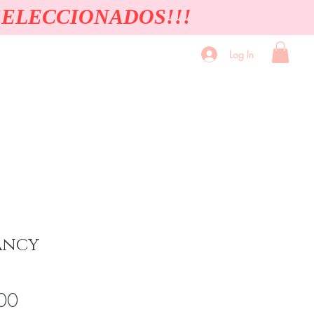
SELECCIONADOS!!!
Log In
Quienes Somos
Contacto Solicita Cita
ANCY
Price
00