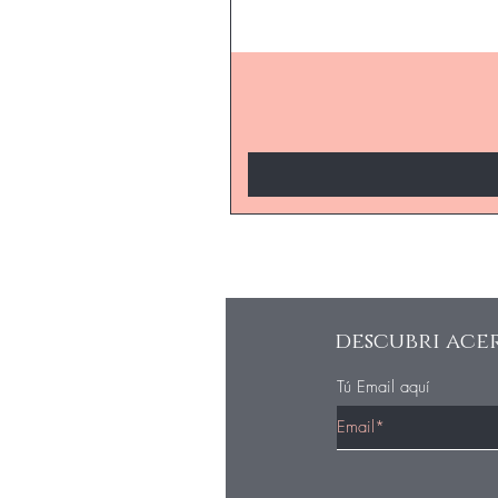
descubri acer
Tú Email aquí