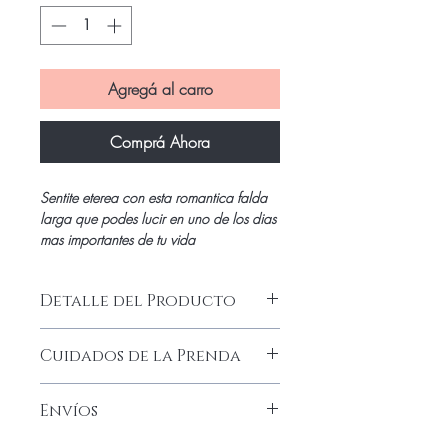
Agregá al carro
Comprá Ahora
Sentite eterea con esta romantica falda
larga que podes lucir en uno de los dias
mas importantes de tu vida
Detalle del Producto
Delicada falda larga acampanada en
Cuidados de la Prenda
gasa de seda con doble capa de
forreria en saten elastizado para darle
Lavado a mano
una mejor caida.Cinturaen saten
Envíos
Secado a la sombra
elastizado.Luci hermosa con esta falda el
Plancha a baja temperatura
dia de tu evento especial.