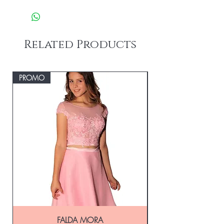
Envío Gratis con Tu Compra Superior a
No secar con máquina de calor
$15,000
Composición: Lentejuelas Polyester
Envío Express en el Día a CABA y GBA
100%-Forreria Polyamida 96% Spandex
Consulta
4%
Related Products
PROMO
FALDA MORA