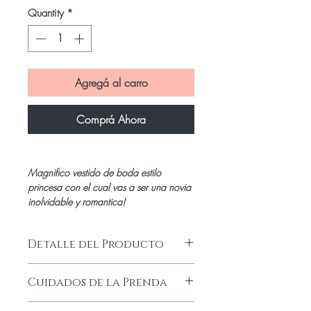
Quantity
*
Agregá al carro
Comprá Ahora
Magnifico vestido de boda estilo
princesa con el cual vas a ser una novia
inolvidable y romantica!
Detalle del Producto
Impactante vestido de novia estilo
Cuidados de la Prenda
princesa con un corsette modelador
que calza como un guante estilo
Lavado a mano