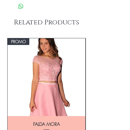
$15,000
Composición: Lentejuelas Polyester
Envío Express en el Día a CABA y GBA
100%-Forreria Polyamida 96% Spandex
Consulta
4%
Related Products
PROMO
FALDA MORA