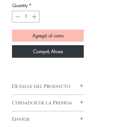
Quantity
*
Agregá al carro
Comprá Ahora
Detalle del Producto
Cuidados de la Prenda
Lavado a mano
Envíos
Secado a la sombra
Plancha a baja temperatura
Envío Gratis con Tu Compra Superior a
No secar con máquina de calor