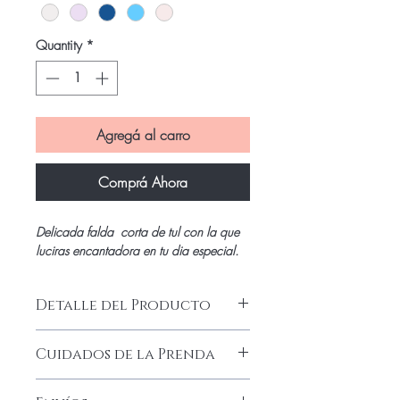
Quantity
*
Agregá al carro
Comprá Ahora
Delicada falda corta de tul con la que
luciras encantadora en tu dia especial.
Detalle del Producto
Hermosa falda corta de tul fruncido en
Cuidados de la Prenda
capas con destacado volumen
integramente forrada con doble capa
Lavado a mano
acampanada desaten elastizado.Luci