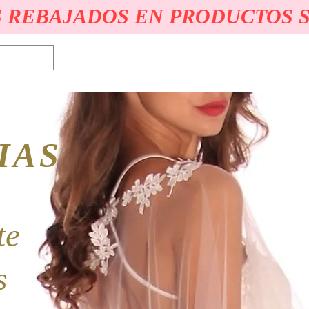
 REBAJADOS EN PRODUCTOS 
Novias
Quince
Egresadas & Fiesta
Accesorios
IAS
te
as