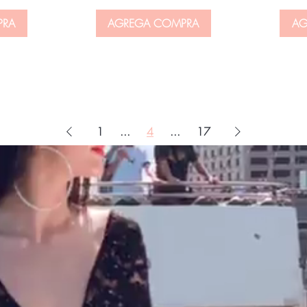
PRA
AGREGA COMPRA
AG
1
...
4
...
17