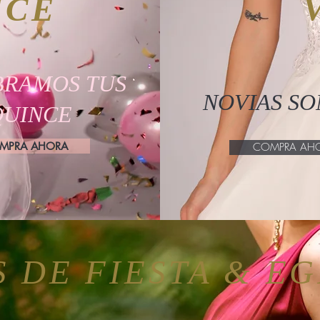
NCE
BRAMOS TUS
NOVIAS S
QUINCE
MPRA AHORA
COMPRA AH
S DE FIESTA & E