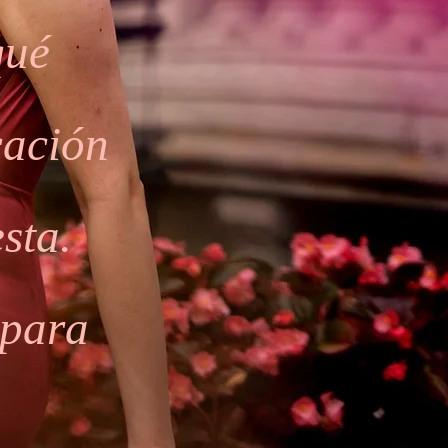
qué
cación
sta.
 para