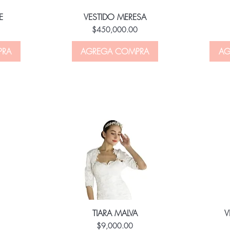
E
VESTIDO MERESA
Price
0
$450,000.00
PRA
AGREGA COMPRA
AG
TIARA MALVA
V
Price
0
$9,000.00