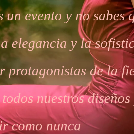
s un evento y no sabes 
a elegancia y la sofisti
r protagonistas de la fie
todos nuestros diseños
cir como nunca