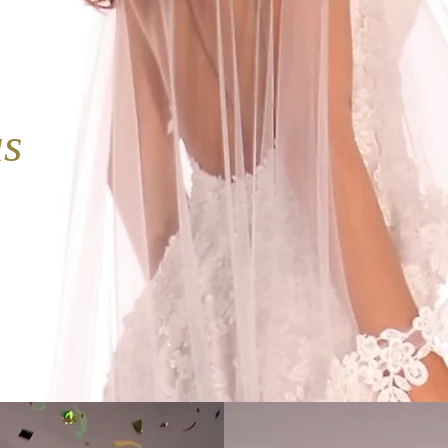
da
us